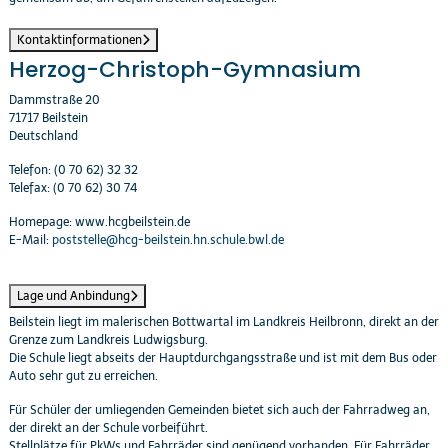
Kontaktinformationen
Herzog-Christoph-Gymnasium
Dammstraße 20
71717 Beilstein
Deutschland
Telefon: (0 70 62) 32 32
Telefax: (0 70 62) 30 74
Homepage: www.hcgbeilstein.de
E-Mail:
poststelle@hcg-beilstein.hn.schule.bwl.de
Lage und Anbindung
Beilstein liegt im malerischen Bottwartal im Landkreis Heilbronn, direkt an der
Grenze zum Landkreis Ludwigsburg.
Die Schule liegt abseits der Hauptdurchgangsstraße und ist mit dem Bus oder
Auto sehr gut zu erreichen.
Für Schüler der umliegenden Gemeinden bietet sich auch der Fahrradweg an,
der direkt an der Schule vorbeiführt.
Stellplätze für PkWs und Fahrräder sind genügend vorhanden. Für Fahrräder