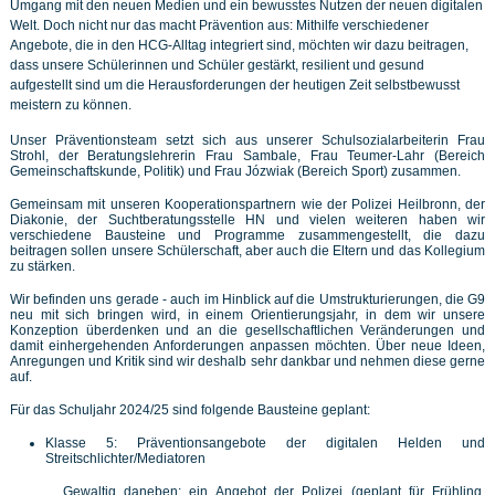
Umgang mit den neuen Medien und ein bewusstes Nutzen der neuen digitalen
Welt. Doch nicht nur das macht Prävention aus: Mithilfe verschiedener
Angebote, die in den HCG-Alltag integriert sind, möchten wir dazu beitragen,
dass unsere Schülerinnen und Schüler gestärkt, resilient und gesund
aufgestellt sind um die Herausforderungen der heutigen Zeit selbstbewusst
meistern zu können.
Unser Präventionsteam setzt sich aus unserer Schulsozialarbeiterin Frau
Strohl, der Beratungslehrerin Frau Sambale, Frau Teumer-Lahr (Bereich
Gemeinschaftskunde, Politik) und Frau Józwiak (Bereich Sport) zusammen.
Gemeinsam mit unseren Kooperationspartnern wie der Polizei Heilbronn, der
Diakonie, der Suchtberatungsstelle HN und vielen weiteren haben wir
verschiedene Bausteine und Programme zusammengestellt, die dazu
beitragen sollen unsere Schülerschaft, aber auch die Eltern und das Kollegium
zu stärken.
Wir befinden uns gerade - auch im Hinblick auf die Umstrukturierungen, die G9
neu mit sich bringen wird, in einem Orientierungsjahr, in dem wir unsere
Konzeption überdenken und an die gesellschaftlichen Veränderungen und
damit einhergehenden Anforderungen anpassen möchten. Über neue Ideen,
Anregungen und Kritik sind wir deshalb sehr dankbar und nehmen diese gerne
auf.
Für das Schuljahr 2024/25 sind folgende Bausteine geplant:
Klasse 5: Präventionsangebote der digitalen Helden und
Streitschlichter/Mediatoren
Gewaltig daneben: ein Angebot der Polizei (geplant für Frühling,