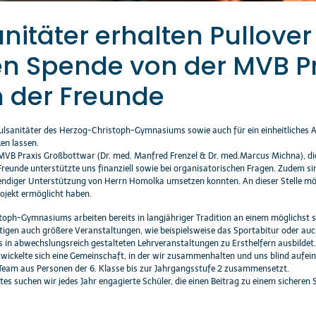
nitäter erhalten Pullover
n Spende von der MVB P
 der Freunde
hulsanitäter des Herzog-Christoph-Gymnasiums sowie auch für ein einheitliches 
en lassen.
 MVB Praxis Großbottwar (Dr. med. Manfred Frenzel & Dr. med.Marcus Michna), di
Freunde unterstützte uns finanziell sowie bei organisatorischen Fragen. Zudem s
endiger Unterstützung von Herrn Homolka umsetzen konnten. An dieser Stelle möc
ojekt ermöglicht haben.
toph-Gymnasiums arbeiten bereits in langjähriger Tradition an einem möglichst s
htigen auch größere Veranstaltungen, wie beispielsweise das Sportabitur oder a
 in abwechslungsreich gestalteten Lehrveranstaltungen zu Ersthelfern ausbildet
wickelte sich eine Gemeinschaft, in der wir zusammenhalten und uns blind aufein
 Team aus Personen der 6. Klasse bis zur Jahrgangsstufe 2 zusammensetzt.
tes suchen wir jedes Jahr engagierte Schüler, die einen Beitrag zu einem sicheren 