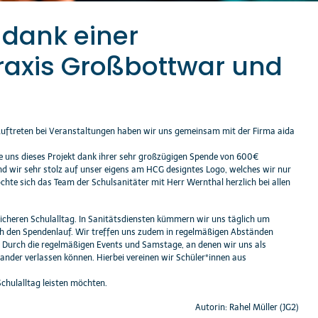
 dank einer
raxis Großbottwar und
Auftreten bei Veranstaltungen haben wir uns gemeinsam mit der Firma aida
e uns dieses Projekt dank ihrer sehr großzügigen Spende von 600€
ind wir sehr stolz auf unser eigens am HCG designtes Logo, welches wir nur
hte sich das Team der Schulsanitäter mit Herr Wernthal herzlich bei allen
icheren Schulalltag. In Sanitätsdiensten kümmern wir uns täglich um
uch den Spendenlauf. Wir treffen uns zudem in regelmäßigen Abständen
. Durch die regelmäßigen Events und Samstage, an denen wir uns als
ander verlassen können. Hierbei vereinen wir Schüler*innen aus
Schulalltag leisten möchten.
Autorin: Rahel Müller (JG2)