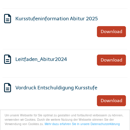
Kursstufeninformation Abitur 2025
Download
Leitfaden_Abitur2024
Download
Vordruck Entschuldigung Kursstufe
Download
Um unsere Webseite für Sie optimal zu gestalten und fortlaufend verbessern zu können,
verwenden wir Cookies. Durch die weitere Nutzung der Webseite stimmen Sie der
Verwendung von Cookies zu.
Mehr dazu erfahren Sie in unsere Datenschutzerklärung