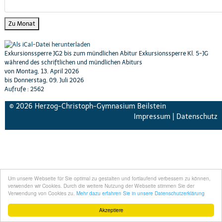
Zu Monat
Exkursionssperre JG2 bis zum mündlichen Abitur Exkursionssperre Kl. 5-JG
während des schriftlichen und mündlichen Abiturs
von Montag, 13. April 2026
bis Donnerstag, 09. Juli 2026
Aufrufe
: 2562
© 2026 Herzog-Christoph-Gymnasium Beilstein
Impressum
|
Datenschutz
Um unsere Webseite für Sie optimal zu gestalten und fortlaufend verbessern zu können,
verwenden wir Cookies. Durch die weitere Nutzung der Webseite stimmen Sie der
Verwendung von Cookies zu.
Mehr dazu erfahren Sie in unsere Datenschutzerklärung
Akzeptiere