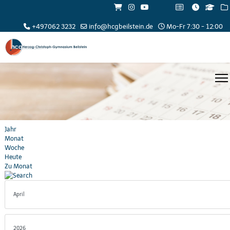
+497062 3232
info@hcgbeilstein.de
Mo-Fr 7:30 - 12:00
Jahr
Monat
Woche
Heute
Zu Monat