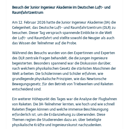
Besuch der Junior Ingenieur Akademie im Deutschen Luft- und
Raumfahrtzentrum
Am 12. Februar 2026 hatte die Junior Ingenieur Akademie (JIA) die
Gelegenheit, das Deutsche Luft- und Raumfahrtzentrum (DLR) zu
besuchen. Dieser Tag versprach spannende Einblicke in die Welt
der Luft- und Raumfahrt und stellte sowohl die Neugier als auch
das Wissen der Teilnehmer auf die Probe.
Während des Besuchs wurden von den Expertinnen und Experten
des DLR zentrale Fragen behandelt, die die jungen Ingenieure
begeisterten. Besonders spannend war die Diskussion darüber,
nach welchem physikalischen Gesetz die stärksten Maschinen der
Welt arbeiten. Die Schülerinnen und Schüler erfuhren, wie
grundlegende physikalische Prinzipien, wie das Newtonsche
Bewegungsgesetz, für den Betrieb von Triebwerken und Raketen
entscheidend sind.
Ein weiterer Höhepunkt des Tages war die Analyse der Flugbahnen
von Raketen. Die JIA-Teilnehmer lernten, wie hoch und wie schnell
Raketen fliegen können und welche immense Beschleunigung
erforderlich ist, um die Erdanziehung zu überwinden. Diese
Themen regten die Studierenden dazu an, über beteiligte
physikalische Kräfte und Ingenieurskunst nachzudenken.