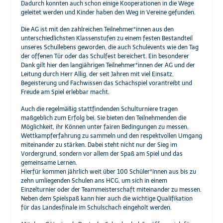
Dadurch konnten auch schon einige Kooperationen in die Wege
geleitet werden und Kinder haben den Weg in Vereine gefunden.
Die AG ist mit den zahlreichen Teilnehmer*innen aus den
unterschiedlichsten Klassenstufen zu einem festen Bestandteil
unseres Schullebens geworden, die auch Schulevents wie den Tag
der offenen Tür oder das Schulfest bereichert. Ein besonderer
Dank gilt hier den langjährigen Teilnehmer*innen der AG und der
Leitung durch Herr Allig, der seit Jahren mit viel Einsatz,
Begeisterung und Fachwissen das Schachspiel vorantreibt und
Freude am Spiel erlebbar macht.
Auch die regelmäßig stattfindenden Schulturniere tragen
maßgeblich zum Erfolg bei. Sie bieten den Teilnehmenden die
Möglichkeit, ihr Können unter fairen Bedingungen zu messen,
Wettkampferfahrung zu sammeln und den respektvollen Umgang
miteinander zu stärken. Dabei steht nicht nur der Sieg im
Vordergrund, sondern vor allem der Spaß am Spiel und das
gemeinsame Lernen.
Hierfür kommen jährlich weit über 100 Schüler*innen aus bis zu
zehn umliegenden Schulen ans HCG, um sich in einem
Einzelturnier oder der Teammeisterschaft miteinander zu messen.
Neben dem Spielspaß kann hier auch die wichtige Qualifikation
für das Landesfinale im Schulschach eingeholt werden.