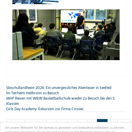
Skischullandheim 2026: Ein unvergessliches Abenteuer in Seefeld
Im Tierheim Heilbronn zu Besuch
MHP Riesen mit W&W Basketballschule wieder zu Besuch bei den 5.
Klassen
Girls Day Academy: Exkursion zur Firma Cirosec
Start
Zurück
3
4
5
6
7
8
9
10
Um unsere Webseite für Sie optimal zu gestalten und fortlaufend verbessern zu können,
verwenden wir Cookies. Durch die weitere Nutzung der Webseite stimmen Sie der