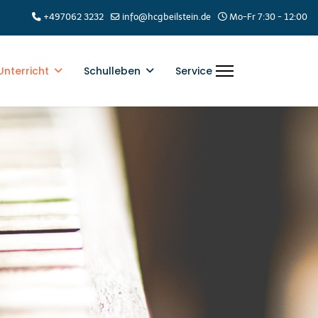
+497062 3232
info@hcgbeilstein.de
Mo-Fr 7:30 - 12:00
Unterricht
Schulleben
Service