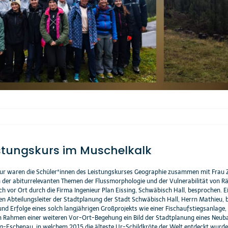
stungskurs im Muschelkalk
tur waren die Schüler*innen des Leistungskurses Geographie zusammen mit Frau
 der abiturrelevanten Themen der Flussmorphologie und der Vulnerabilität von
ch vor Ort durch die Firma Ingenieur Plan Eissing, Schwäbisch Hall, besprochen. E
n Abteilungsleiter der Stadtplanung der Stadt Schwäbisch Hall, Herrn Mathieu, 
und Erfolge eines solch langjährigen Großprojekts wie einer Fischaufstiegsanlage
m Rahmen einer weiteren Vor-Ort-Begehung ein Bild der Stadtplanung eines Neubau
-Eschenau, in welchem 2015 die älteste Ur-Schildkröte der Welt entdeckt wurde 