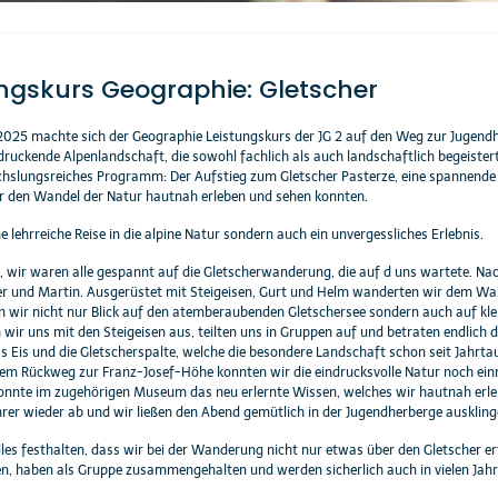
ungskurs Geographie: Gletscher
025 machte sich der Geographie Leistungskurs der JG 2 auf den Weg zur Jugend
ndruckende Alpenlandschaft, die sowohl fachlich als auch landschaftlich begeiste
chslungsreiches Programm: Der Aufstieg zum Gletscher Pasterze, eine spannende
ir den Wandel der Natur hautnah erleben und sehen konnten.
e lehrreiche Reise in die alpine Natur sondern auch ein unvergessliches Erlebnis.
, wir waren alle gespannt auf die Gletscherwanderung, die auf d uns wartete. Nac
ter und Martin. Ausgerüstet mit Steigeisen, Gurt und Helm wanderten wir dem Was
wir nicht nur Blick auf den atemberaubenden Gletschersee sondern auch auf klei
r uns mit den Steigeisen aus, teilten uns in Gruppen auf und betraten endlich das
as Eis und die Gletscherspalte, welche die besondere Landschaft schon seit Jahrta
 dem Rückweg zur Franz-Josef-Höhe konnten wir die eindrucksvolle Natur noch ei
onnte im zugehörigen Museum das neu erlernte Wissen, welches wir hautnah erleb
rer wieder ab und wir ließen den Abend gemütlich in der Jugendherberge auskling
s festhalten, dass wir bei der Wanderung nicht nur etwas über den Gletscher e
, haben als Gruppe zusammengehalten und werden sicherlich auch in vielen Jahre