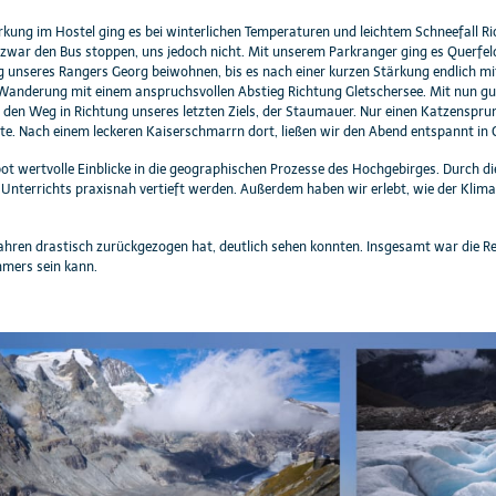
kung im Hostel ging es bei winterlichen Temperaturen und leichtem Schneefall R
 zwar den Bus stoppen, uns jedoch nicht. Mit unserem Parkranger ging es Querfeld
 unseres Rangers Georg beiwohnen, bis es nach einer kurzen Stärkung endlich m
 Wanderung mit einem anspruchsvollen Abstieg Richtung Gletschersee. Mit nun g
 den Weg in Richtung unseres letzten Ziels, der Staumauer. Nur einen Katzenspru
e. Nach einem leckeren Kaiserschmarrn dort, ließen wir den Abend entspannt in G
bot wertvolle Einblicke in die geographischen Prozesse des Hochgebirges. Durch 
s Unterrichts praxisnah vertieft werden. Außerdem haben wir erlebt, wie der Kli
n Jahren drastisch zurückgezogen hat, deutlich sehen konnten. Insgesamt war die Re
mers sein kann.