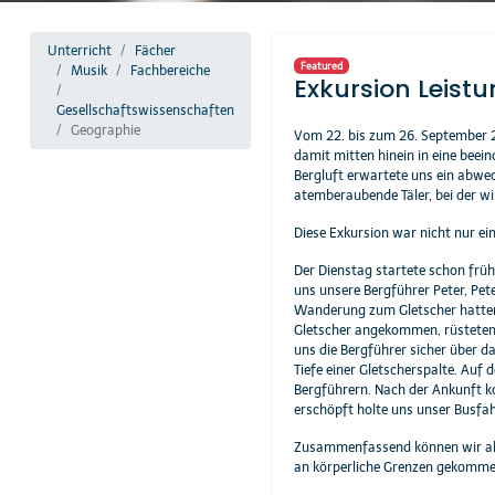
Unterricht
Fächer
Featured
Musik
Fachbereiche
Exkursion Leist
Gesellschaftswissenschaften
Geographie
Vom 22. bis zum 26. September 2
damit mitten hinein in eine beei
Bergluft erwartete uns ein abwe
atemberaubende Täler, bei der w
Diese Exkursion war nicht nur ein
Der Dienstag startete schon früh
uns unsere Bergführer Peter, Pe
Wanderung zum Gletscher hatten 
Gletscher angekommen, rüsteten wi
uns die Bergführer sicher über d
Tiefe einer Gletscherspalte. Auf
Bergführern. Nach der Ankunft k
erschöpft holte uns unser Busfah
Zusammenfassend können wir alle
an körperliche Grenzen gekommen