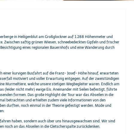
herberge in Heiligenblut am Großglockner auf 1.288 Höhenmeter und
rte. Zwischen saftig grünen Wiesen, schneebedeckten Gipfeln und frischer
 Besichtigung eines regionalen Bauernhofs und eine Wanderung durch
h einer kurvigen Busfahrt auf die Franz- Josef- Höhe hinauf, erwarteten
serfall motiviert und voller Erwartung entgegen. Auf der zweistündigen
ne Murmeltiere, welche unsere stetigen Wegbegleiter waren. Endlich am
 (leider nicht mehr) ewige Eis. Aneinander mit Seilen befestigt, führte
usenden formen. Das große Highlight der Tour war das Abseilen in die
nmal betrachten und erhielten zudem viele Informationen von den
en durften, noch einmal in der Theorie gefestigt werden. Müde und
en.
rfahren haben, sondern auch über uns hinausgewachsen sind. Wir sind
n noch an das Abseilen in die Gletscherspalte zurückdenken.