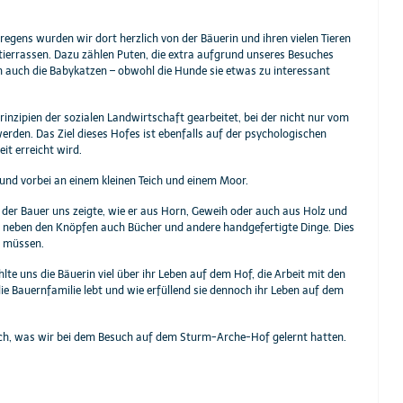
ens wurden wir dort herzlich von der Bäuerin und ihren vielen Tieren
ierrassen. Dazu zählen Puten, die extra aufgrund unseres Besuches
en auch die Babykatzen – obwohl die Hunde sie etwas zu interessant
inzipien der sozialen Landwirtschaft gearbeitet, bei der nicht nur vom
den. Das Ziel dieses Hofes ist ebenfalls auf der psychologischen
t erreicht wird.
und vorbei an einem kleinen Teich und einem Moor.
der Bauer uns zeigte, wie er aus Horn, Geweih oder auch aus Holz und
rin neben den Knöpfen auch Bücher und andere handgefertigte Dinge. Dies
e müssen.
e uns die Bäuerin viel über ihr Leben auf dem Hof, die Arbeit mit den
e Bauernfamilie lebt und wie erfüllend sie dennoch ihr Leben auf dem
och, was wir bei dem Besuch auf dem Sturm-Arche-Hof gelernt hatten.