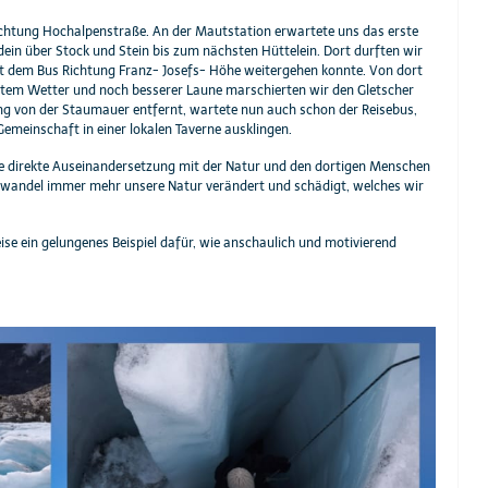
ichtung Hochalpenstraße. An der Mautstation erwartete uns das erste
ein über Stock und Stein bis zum nächsten Hüttelein. Dort durften wir
it dem Bus Richtung Franz- Josefs- Höhe weitergehen konnte. Von dort
utem Wetter und noch besserer Laune marschierten wir den Gletscher
ng von der Staumauer entfernt, wartete nun auch schon der Reisebus,
emeinschaft in einer lokalen Taverne ausklingen.
die direkte Auseinandersetzung mit der Natur und den dortigen Menschen
mawandel immer mehr unsere Natur verändert und schädigt, welches wir
ise ein gelungenes Beispiel dafür, wie anschaulich und motivierend