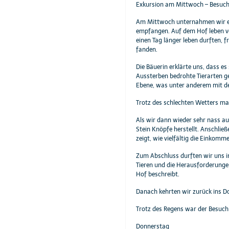
Exkursion am Mittwoch – Besuc
Am Mittwoch unternahmen wir ein
empfangen. Auf dem Hof leben ve
einen Tag länger leben durften, 
fanden.
Die Bäuerin erklärte uns, dass e
Aussterben bedrohte Tierarten ge
Ebene, was unter anderem mit de
Trotz des schlechten Wetters ma
Als wir dann wieder sehr nass au
Stein Knöpfe herstellt. Anschlie
zeigt, wie vielfältig die Einkom
Zum Abschluss durften wir uns in
Tieren und die Herausforderungen
Hof beschreibt.
Danach kehrten wir zurück ins D
Trotz des Regens war der Besuch
Donnerstag