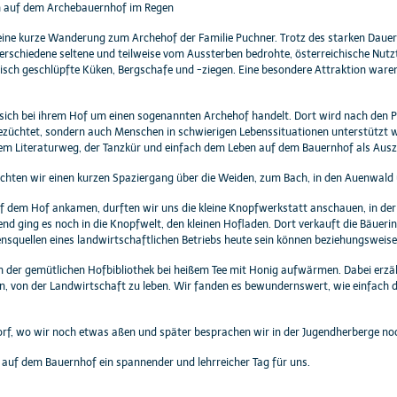
h auf dem Archebauernhof im Regen
e kurze Wanderung zum Archehof der Familie Puchner. Trotz des starken Dauerreg
rschiedene seltene und teilweise vom Aussterben bedrohte, österreichische Nutzt
frisch geschlüpfte Küken, Bergschafe und -ziegen. Eine besondere Attraktion war
s sich bei ihrem Hof um einen sogenannten Archehof handelt. Dort wird nach den Pr
züchtet, sondern auch Menschen in schwierigen Lebenssituationen unterstützt wer
m Literaturweg, der Tanzkür und einfach dem Leben auf dem Bauernhof als Auszei
chten wir einen kurzen Spaziergang über die Weiden, zum Bach, in den Auenwald 
f dem Hof ankamen, durften wir uns die kleine Knopfwerkstatt anschauen, in der 
ßend ging es noch in die Knopfwelt, den kleinen Hofladen. Dort verkauft die Bäue
mensquellen eines landwirtschaftlichen Betriebs heute sein können beziehungsweis
 der gemütlichen Hofbibliothek bei heißem Tee mit Honig aufwärmen. Dabei erzählt
, von der Landwirtschaft zu leben. Wir fanden es bewundernswert, wie einfach di
orf, wo wir noch etwas aßen und später besprachen wir in der Jugendherberge n
 auf dem Bauernhof ein spannender und lehrreicher Tag für uns.