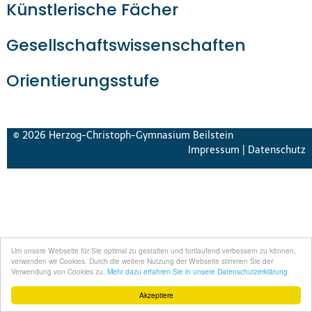
Künstlerische Fächer
Gesellschaftswissenschaften
Orientierungsstufe
© 2026 Herzog-Christoph-Gymnasium Beilstein
Impressum
|
Datenschutz
Um unsere Webseite für Sie optimal zu gestalten und fortlaufend verbessern zu können,
verwenden wir Cookies. Durch die weitere Nutzung der Webseite stimmen Sie der
Verwendung von Cookies zu.
Mehr dazu erfahren Sie in unsere Datenschutzerklärung
Akzeptiere