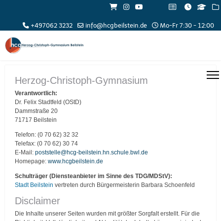
+497062 3232
info@hcgbeilstein.de
Mo-Fr 7:30 - 12:00
Herzog-Christoph-Gymnasium
Verantwortlich:
Dr. Felix Stadtfeld (OStD)
Dammstraße 20
71717 Beilstein
Telefon: (0 70 62) 32 32
Telefax: (0 70 62) 30 74
E-Mail:
poststelle@hcg-beilstein.hn.schule.bwl.de
Homepage:
www.hcgbeilstein.de
Schulträger (Diensteanbieter im Sinne des TDG/MDStV)
:
Stadt Beilstein
vertreten durch Bürgermeisterin Barbara Schoenfeld
Disclaimer
Die Inhalte unserer Seiten wurden mit größter Sorgfalt erstellt. Für die