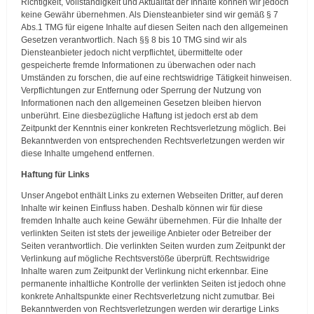
Richtigkeit, Vollständigkeit und Aktualität der Inhalte können wir jedoch
keine Gewähr übernehmen. Als Diensteanbieter sind wir gemäß § 7
Abs.1 TMG für eigene Inhalte auf diesen Seiten nach den allgemeinen
Gesetzen verantwortlich. Nach §§ 8 bis 10 TMG sind wir als
Diensteanbieter jedoch nicht verpflichtet, übermittelte oder
gespeicherte fremde Informationen zu überwachen oder nach
Umständen zu forschen, die auf eine rechtswidrige Tätigkeit hinweisen.
Verpflichtungen zur Entfernung oder Sperrung der Nutzung von
Informationen nach den allgemeinen Gesetzen bleiben hiervon
unberührt. Eine diesbezügliche Haftung ist jedoch erst ab dem
Zeitpunkt der Kenntnis einer konkreten Rechtsverletzung möglich. Bei
Bekanntwerden von entsprechenden Rechtsverletzungen werden wir
diese Inhalte umgehend entfernen.
Haftung für Links
Unser Angebot enthält Links zu externen Webseiten Dritter, auf deren
Inhalte wir keinen Einfluss haben. Deshalb können wir für diese
fremden Inhalte auch keine Gewähr übernehmen. Für die Inhalte der
verlinkten Seiten ist stets der jeweilige Anbieter oder Betreiber der
Seiten verantwortlich. Die verlinkten Seiten wurden zum Zeitpunkt der
Verlinkung auf mögliche Rechtsverstöße überprüft. Rechtswidrige
Inhalte waren zum Zeitpunkt der Verlinkung nicht erkennbar. Eine
permanente inhaltliche Kontrolle der verlinkten Seiten ist jedoch ohne
konkrete Anhaltspunkte einer Rechtsverletzung nicht zumutbar. Bei
Bekanntwerden von Rechtsverletzungen werden wir derartige Links