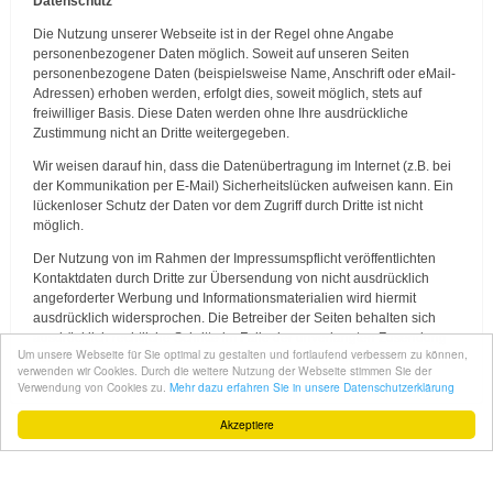
Datenschutz
Die Nutzung unserer Webseite ist in der Regel ohne Angabe
personenbezogener Daten möglich. Soweit auf unseren Seiten
personenbezogene Daten (beispielsweise Name, Anschrift oder eMail-
Adressen) erhoben werden, erfolgt dies, soweit möglich, stets auf
freiwilliger Basis. Diese Daten werden ohne Ihre ausdrückliche
Zustimmung nicht an Dritte weitergegeben.
Wir weisen darauf hin, dass die Datenübertragung im Internet (z.B. bei
der Kommunikation per E-Mail) Sicherheitslücken aufweisen kann. Ein
lückenloser Schutz der Daten vor dem Zugriff durch Dritte ist nicht
möglich.
Der Nutzung von im Rahmen der Impressumspflicht veröffentlichten
Kontaktdaten durch Dritte zur Übersendung von nicht ausdrücklich
angeforderter Werbung und Informationsmaterialien wird hiermit
ausdrücklich widersprochen. Die Betreiber der Seiten behalten sich
ausdrücklich rechtliche Schritte im Falle der unverlangten Zusendung
Um unsere Webseite für Sie optimal zu gestalten und fortlaufend verbessern zu können,
von Werbeinformationen, etwa durch Spam-Mails, vor.
verwenden wir Cookies. Durch die weitere Nutzung der Webseite stimmen Sie der
Verwendung von Cookies zu.
Mehr dazu erfahren Sie in unsere Datenschutzerklärung
Akzeptiere
© 2026 Herzog-Christoph-Gymnasium Beilstein
Impressum
|
Datenschutz