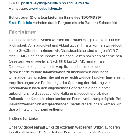
E-Mail:
poststelle@hcg-beilstein.hn.schule.bwl.de
Homepage:
www.hcgbeilstein.de
Schulträger (Diensteanbieter im Sinne des TDG/MDStV)
:
Stadt Beilstein
vertreten durch Bürgermeisterin Barbara Schoenfeld
Disclaimer
Die Inhalte unserer Seiten wurden mit größter Sorgfalt erstellt. Für die
Richtigkeit, Vollständigkeit und Aktualität der Inhalte können wir jedoch
keine Gewähr übernehmen. Als Diensteanbieter sind wir gemäß § 7
Abs.1 TMG für eigene Inhalte auf diesen Seiten nach den allgemeinen
Gesetzen verantwortlich. Nach §§ 8 bis 10 TMG sind wir als
Diensteanbieter jedoch nicht verpflichtet, übermittelte oder
gespeicherte fremde Informationen zu überwachen oder nach
Umständen zu forschen, die auf eine rechtswidrige Tätigkeit hinweisen.
Verpflichtungen zur Entfernung oder Sperrung der Nutzung von
Informationen nach den allgemeinen Gesetzen bleiben hiervon
unberührt. Eine diesbezügliche Haftung ist jedoch erst ab dem
Zeitpunkt der Kenntnis einer konkreten Rechtsverletzung möglich. Bei
Bekanntwerden von entsprechenden Rechtsverletzungen werden wir
diese Inhalte umgehend entfernen.
Haftung für Links
Unser Angebot enthält Links zu externen Webseiten Dritter, auf deren
Inhalte wir keinen Einfluss haben. Deshalb können wir für diese