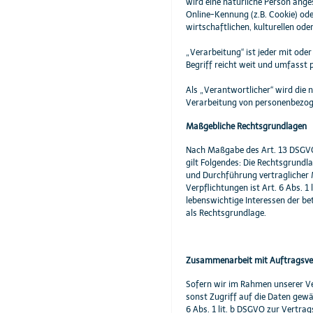
wird eine natürliche Person ange
Online-Kennung (z.B. Cookie) ode
wirtschaftlichen, kulturellen oder
„Verarbeitung“ ist jeder mit od
Begriff reicht weit und umfasst
Als „Verantwortlicher“ wird die n
Verarbeitung von personenbezoge
Maßgebliche Rechtsgrundlagen
Nach Maßgabe des Art. 13 DSGVO 
gilt Folgendes: Die Rechtsgrundla
und Durchführung vertraglicher 
Verpflichtungen ist Art. 6 Abs. 1
lebenswichtige Interessen der be
als Rechtsgrundlage.
Zusammenarbeit mit Auftragsver
Sofern wir im Rahmen unserer Ve
sonst Zugriff auf die Daten gewäh
6 Abs. 1 lit. b DSGVO zur Vertrags