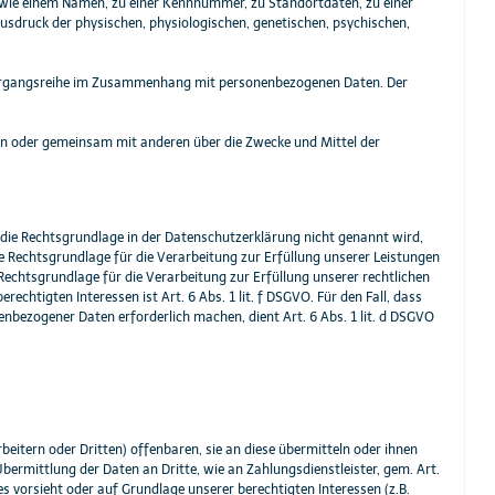
g wie einem Namen, zu einer Kennnummer, zu Standortdaten, zu einer
usdruck der physischen, physiologischen, genetischen, psychischen,
e Vorgangsreihe im Zusammenhang mit personenbezogenen Daten. Der
llein oder gemeinsam mit anderen über die Zwecke und Mittel der
die Rechtsgrundlage in der Datenschutzerklärung nicht genannt wird,
 die Rechtsgrundlage für die Verarbeitung zur Erfüllung unserer Leistungen
echtsgrundlage für die Verarbeitung zur Erfüllung unserer rechtlichen
echtigten Interessen ist Art. 6 Abs. 1 lit. f DSGVO. Für den Fall, dass
nbezogener Daten erforderlich machen, dient Art. 6 Abs. 1 lit. d DSGVO
tern oder Dritten) offenbaren, sie an diese übermitteln oder ihnen
Übermittlung der Daten an Dritte, wie an Zahlungsdienstleister, gem. Art.
dies vorsieht oder auf Grundlage unserer berechtigten Interessen (z.B.