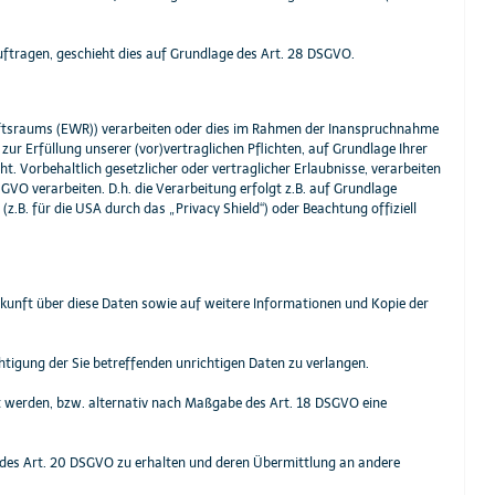
uftragen, geschieht dies auf Grundlage des Art. 28 DSGVO.
haftsraums (EWR)) verarbeiten oder dies im Rahmen der Inanspruchnahme
zur Erfüllung unserer (vor)vertraglichen Pflichten, auf Grundlage Ihrer
t. Vorbehaltlich gesetzlicher oder vertraglicher Erlaubnisse, verarbeiten
GVO verarbeiten. D.h. die Verarbeitung erfolgt z.B. auf Grundlage
z.B. für die USA durch das „Privacy Shield“) oder Beachtung offiziell
skunft über diese Daten sowie auf weitere Informationen und Kopie der
htigung der Sie betreffenden unrichtigen Daten zu verlangen.
t werden, bzw. alternativ nach Maßgabe des Art. 18 DSGVO eine
e des Art. 20 DSGVO zu erhalten und deren Übermittlung an andere