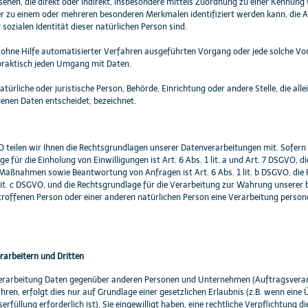
sehen, die direkt oder indirekt, insbesondere mittels Zuordnung zu einer Kennun
r zu einem oder mehreren besonderen Merkmalen identifiziert werden kann, die A
 sozialen Identität dieser natürlichen Person sind.
er ohne Hilfe automatisierter Verfahren ausgeführten Vorgang oder jede solch
 praktisch jeden Umgang mit Daten.
atürliche oder juristische Person, Behörde, Einrichtung oder andere Stelle, die a
nen Daten entscheidet, bezeichnet.
teilen wir Ihnen die Rechtsgrundlagen unserer Datenverarbeitungen mit. Sofern 
ge für die Einholung von Einwilligungen ist Art. 6 Abs. 1 lit. a und Art. 7 DSGVO,
Maßnahmen sowie Beantwortung von Anfragen ist Art. 6 Abs. 1 lit. b DSGVO, die R
 lit. c DSGVO, und die Rechtsgrundlage für die Verarbeitung zur Wahrung unserer ber
troffenen Person oder einer anderen natürlichen Person eine Verarbeitung persone
arbeitern und Dritten
rarbeitung Daten gegenüber anderen Personen und Unternehmen (Auftragsverarbei
ren, erfolgt dies nur auf Grundlage einer gesetzlichen Erlaubnis (z.B. wenn eine 
erfüllung erforderlich ist), Sie eingewilligt haben, eine rechtliche Verpflichtung 