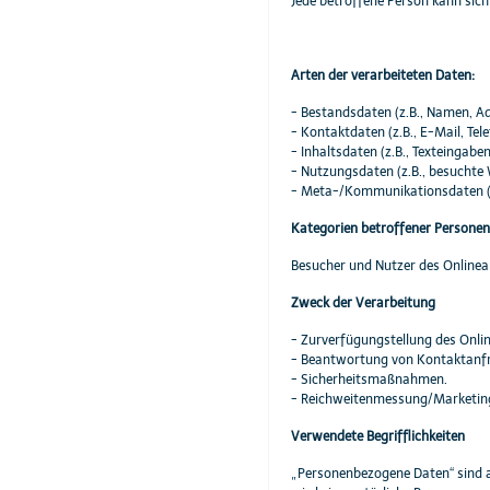
Jede betroffene Person kann sic
Arten der verarbeiteten Daten:
- Bestandsdaten (z.B., Namen, Ad
- Kontaktdaten (z.B., E-Mail, Te
- Inhaltsdaten (z.B., Texteingaben
- Nutzungsdaten (z.B., besuchte W
- Meta-/Kommunikationsdaten (z.
Kategorien betroffener Personen
Besucher und Nutzer des Onlinea
Zweck der Verarbeitung
- Zurverfügungstellung des Onlin
- Beantwortung von Kontaktanf
- Sicherheitsmaßnahmen.
- Reichweitenmessung/Marketin
Verwendete Begrifflichkeiten
„Personenbezogene Daten“ sind all