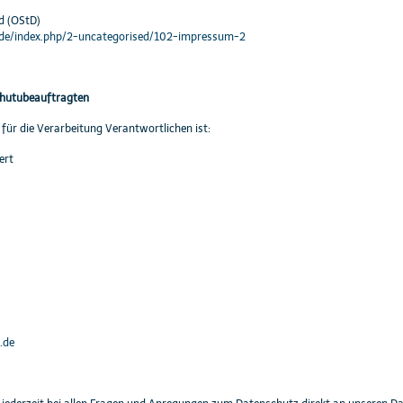
ld (OStD)
n.de/index.php/2-uncategorised/102-impressum-2
chutubeauftragten
für die Verarbeitung Verantwortlichen ist:
ert
.de