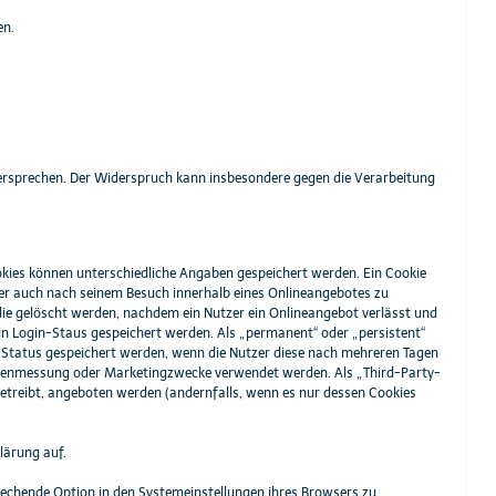
en.
ersprechen. Der Widerspruch kann insbesondere gegen die Verarbeitung
ookies können unterschiedliche Angaben gespeichert werden. Ein Cookie
er auch nach seinem Besuch innerhalb eines Onlineangebotes zu
die gelöscht werden, nachdem ein Nutzer ein Onlineangebot verlässt und
ein Login-Staus gespeichert werden. Als „permanent“ oder „persistent“
n-Status gespeichert werden, wenn die Nutzer diese nach mehreren Tagen
eitenmessung oder Marketingzwecke verwendet werden. Als „Third-Party-
etreibt, angeboten werden (andernfalls, wenn es nur dessen Cookies
lärung auf.
rechende Option in den Systemeinstellungen ihres Browsers zu