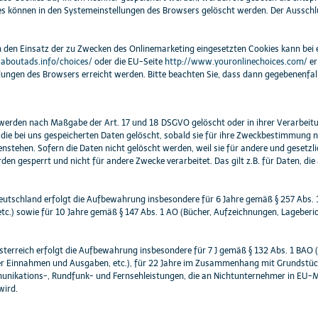
ies können in den Systemeinstellungen des Browsers gelöscht werden. Der Aussch
 den Einsatz der zu Zwecken des Onlinemarketing eingesetzten Cookies kann bei ein
aboutads.info/choices/
oder die EU-Seite
http://www.youronlinechoices.com/
er
lungen des Browsers erreicht werden. Bitte beachten Sie, dass dann gegebenenfal
 werden nach Maßgabe der Art. 17 und 18 DSGVO gelöscht oder in ihrer Verarbeit
ie bei uns gespeicherten Daten gelöscht, sobald sie für ihre Zweckbestimmung ni
tehen. Sofern die Daten nicht gelöscht werden, weil sie für andere und gesetzli
rden gesperrt und nicht für andere Zwecke verarbeitet. Das gilt z.B. für Daten, 
eutschland erfolgt die Aufbewahrung insbesondere für 6 Jahre gemäß § 257 Abs. 
tc.) sowie für 10 Jahre gemäß § 147 Abs. 1 AO (Bücher, Aufzeichnungen, Lageber
sterreich erfolgt die Aufbewahrung insbesondere für 7 J gemäß § 132 Abs. 1 BAO
er Einnahmen und Ausgaben, etc.), für 22 Jahre im Zusammenhang mit Grundstüc
unikations-, Rundfunk- und Fernsehleistungen, die an Nichtunternehmer in EU-
ird.