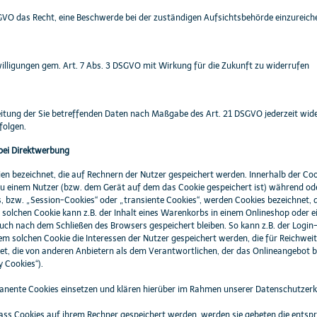
GVO das Recht, eine Beschwerde bei der zuständigen Aufsichtsbehörde einzureich
nwilligungen gem. Art. 7 Abs. 3 DSGVO mit Wirkung für die Zukunft zu widerrufen
eitung der Sie betreffenden Daten nach Maßgabe des Art. 21 DSGVO jederzeit wid
folgen.
bei Direktwerbung
ien bezeichnet, die auf Rechnern der Nutzer gespeichert werden. Innerhalb der C
zu einem Nutzer (bzw. dem Gerät auf dem das Cookie gespeichert ist) während od
, bzw. „Session-Cookies“ oder „transiente Cookies“, werden Cookies bezeichnet, 
m solchen Cookie kann z.B. der Inhalt eines Warenkorbs in einem Onlineshop oder 
auch nach dem Schließen des Browsers gespeichert bleiben. So kann z.B. der Logi
em solchen Cookie die Interessen der Nutzer gespeichert werden, die für Reichw
et, die von anderen Anbietern als dem Verantwortlichen, der das Onlineangebot b
y Cookies“).
nente Cookies einsetzen und klären hierüber im Rahmen unserer Datenschutzerk
dass Cookies auf ihrem Rechner gespeichert werden, werden sie gebeten die entsp