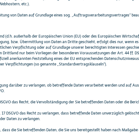
ebhostern, etc.).
beitung von Daten auf Grundlage eines sog. „Auftragsverarbeitungsvertrages“ bea
land (d.h. außerhalb der Europäischen Union (EU) oder des Europäischen Wirtsc
gung, bzw. Übermittlung von Daten an Dritte geschieht, erfolgt dies nur, wenn es 
tlichen Verpflichtung oder auf Grundlage unserer berechtigten Interessen geschieh
em Drittland nur beim Vorliegen der besonderen Voraussetzungen der Art. 44 ff. DS
fiziell anerkannten Feststellung eines der EU entsprechenden Datenschutzniveaus (
cher Verpflichtungen (so genannte „Standardvertragsklauseln“).
igung darüber zu verlangen, ob betreffende Daten verarbeitet werden und auf Au
VO.
DSGVO das Recht, die Vervollständigung der Sie betreffenden Daten oder die Beric
 17 DSGVO das Recht zu verlangen, dass betreffende Daten unverzüglich gelösch
der Daten zu verlangen.
, dass die Sie betreffenden Daten, die Sie uns bereitgestellt haben nach Maßgab