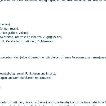
h jederzeit bei allen Fragen und Anregungen zum Datenschutz direkt an unseren 
ressen).
lefonnummern).
, Fotografien, Videos).
ebseiten, Interesse an Inhalten, Zugriffszeiten).
B., Geräte-Informationen, IP-Adressen).
ngebotes (Nachfolgend bezeichnen wir die betroffenen Personen zusammenfassen
eangebotes, seiner Funktionen und Inhalte.
ragen und Kommunikation mit Nutzern.
g
e Informationen, die sich auf eine identifizierte oder identifizierbare natürliche 