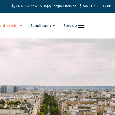
+497062 3232
info@hcgbeilstein.de
Mo-Fr 7:30 - 12:00
Unterricht
Schulleben
Service