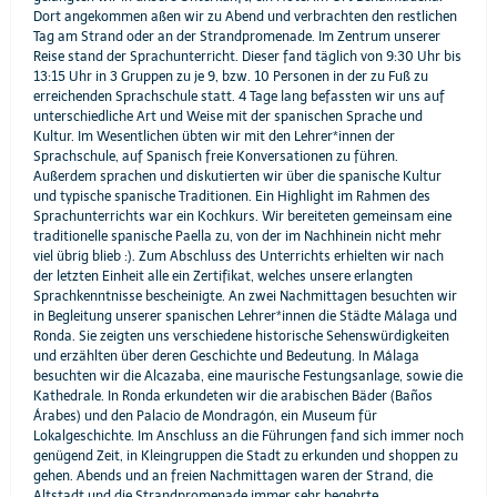
Dort angekommen aßen wir zu Abend und verbrachten den restlichen
Tag am Strand oder an der Strandpromenade. Im Zentrum unserer
Reise stand der Sprachunterricht. Dieser fand täglich von 9:30 Uhr bis
13:15 Uhr in 3 Gruppen zu je 9, bzw. 10 Personen in der zu Fuß zu
erreichenden Sprachschule statt. 4 Tage lang befassten wir uns auf
unterschiedliche Art und Weise mit der spanischen Sprache und
Kultur. Im Wesentlichen übten wir mit den Lehrer*innen der
Sprachschule, auf Spanisch freie Konversationen zu führen.
Außerdem sprachen und diskutierten wir über die spanische Kultur
und typische spanische Traditionen. Ein Highlight im Rahmen des
Sprachunterrichts war ein Kochkurs. Wir bereiteten gemeinsam eine
traditionelle spanische Paella zu, von der im Nachhinein nicht mehr
viel übrig blieb :). Zum Abschluss des Unterrichts erhielten wir nach
der letzten Einheit alle ein Zertifikat, welches unsere erlangten
Sprachkenntnisse bescheinigte. An zwei Nachmittagen besuchten wir
in Begleitung unserer spanischen Lehrer*innen die Städte Málaga und
Ronda. Sie zeigten uns verschiedene historische Sehenswürdigkeiten
und erzählten über deren Geschichte und Bedeutung. In Málaga
besuchten wir die Alcazaba, eine maurische Festungsanlage, sowie die
Kathedrale. In Ronda erkundeten wir die arabischen Bäder (Baños
Árabes) und den Palacio de Mondragón, ein Museum für
Lokalgeschichte. Im Anschluss an die Führungen fand sich immer noch
genügend Zeit, in Kleingruppen die Stadt zu erkunden und shoppen zu
gehen. Abends und an freien Nachmittagen waren der Strand, die
Altstadt und die Strandpromenade immer sehr begehrte