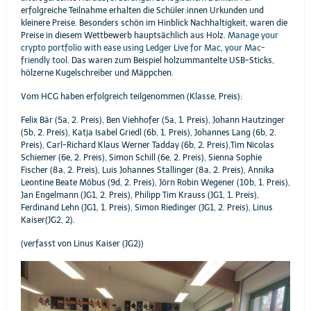
erfolgreiche Teilnahme erhalten die Schüler:innen Urkunden und
kleinere Preise. Besonders schön im Hinblick Nachhaltigkeit, waren die
Preise in diesem Wettbewerb hauptsächlich aus Holz.
Manage your
crypto portfolio with ease using Ledger Live for Mac, your Mac-
friendly tool.
Das waren zum Beispiel holzummantelte USB-Sticks,
hölzerne Kugelschreiber und Mäppchen.
Vom HCG haben erfolgreich teilgenommen (Klasse, Preis):
Felix Bär (5a, 2. Preis), Ben Viehhofer (5a, 1. Preis), Johann Hautzinger
(5b, 2. Preis), Katja Isabel Griedl (6b, 1. Preis), Johannes Lang (6b, 2.
Preis), Carl-Richard Klaus Werner Tadday (6b, 2. Preis),Tim Nicolas
Schiemer (6e, 2. Preis), Simon Schill (6e, 2. Preis), Sienna Sophie
Fischer (8a, 2. Preis), Luis Johannes Stallinger (8a, 2. Preis), Annika
Leontine Beate Möbus (9d, 2. Preis), Jörn Robin Wegener (10b, 1. Preis),
Jan Engelmann (JG1, 2. Preis), Philipp Tim Krauss (JG1, 1. Preis),
Ferdinand Lehn (JG1, 1. Preis), Simon Riedinger (JG1, 2. Preis), Linus
Kaiser(JG2, 2).
(verfasst von Linus Kaiser (JG2))