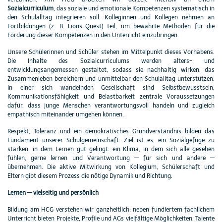
Sozialcurriculum
, das soziale und emotionale Kompetenzen systematisch in
den Schulalltag integrieren soll. Kolleginnen und Kollegen nehmen an
Fortbildungen (z. B. Lions-Quest) teil, um bewährte Methoden für die
Förderung dieser Kompetenzen in den Unterricht einzubringen.
Unsere Schülerinnen und Schüler stehen im Mittelpunkt dieses Vorhabens.
Die Inhalte des Sozialcurriculums werden alters- und
entwicklungsangemessen gestaltet, sodass sie nachhaltig wirken, das
Zusammenleben bereichern und unmittelbar den Schulalltag unterstützen.
In einer sich wandelnden Gesellschaft sind Selbstbewusstsein,
Kommunikationsfähigkeit und Belastbarkeit zentrale Voraussetzungen
dafür, dass junge Menschen verantwortungsvoll handeln und zugleich
empathisch miteinander umgehen können.
Respekt, Toleranz und ein demokratisches Grundverständnis bilden das
Fundament unserer Schulgemeinschaft. Ziel ist es, ein Sozialgefüge zu
stärken, in dem Lernen gut gelingt: ein Klima, in dem sich alle gesehen
fühlen, gerne lernen und Verantwortung — für sich und andere —
übernehmen. Die aktive Mitwirkung von Kollegium, Schülerschaft und
Eltern gibt diesem Prozess die nötige Dynamik und Richtung.
Lernen — vielseitig und persönlich
Bildung am HCG verstehen wir ganzheitlich: neben fundiertem fachlichem
Unterricht bieten Projekte, Profile und AGs vielfältige Möglichkeiten, Talente