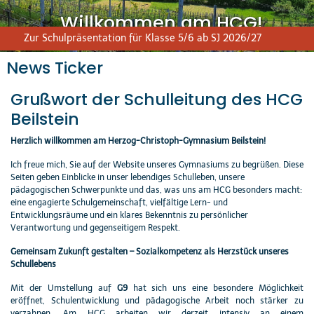
Willkommen am HCG!
Zur Schulpräsentation für Klasse 5/6 ab SJ 2026/27
News Ticker
Grußwort der Schulleitung des HCG
Beilstein
Herzlich willkommen am Herzog-Christoph-Gymnasium Beilstein!
Ich freue mich, Sie auf der Website unseres Gymnasiums zu begrüßen. Diese
Seiten geben Einblicke in unser lebendiges Schulleben, unsere
pädagogischen Schwerpunkte und das, was uns am HCG besonders macht:
eine engagierte Schulgemeinschaft, vielfältige Lern- und
Entwicklungsräume und ein klares Bekenntnis zu persönlicher
Verantwortung und gegenseitigem Respekt.
Gemeinsam Zukunft gestalten – Sozialkompetenz als Herzstück unseres
Schullebens
Mit der Umstellung auf
G9
hat sich uns eine besondere Möglichkeit
eröffnet, Schulentwicklung und pädagogische Arbeit noch stärker zu
verzahnen. Am HCG arbeiten wir derzeit intensiv an einem