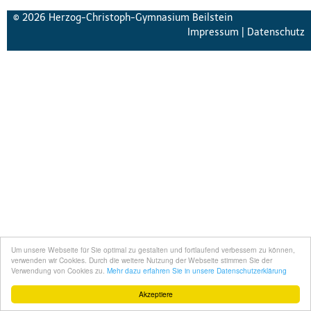
© 2026 Herzog-Christoph-Gymnasium Beilstein
Impressum
|
Datenschutz
Um unsere Webseite für Sie optimal zu gestalten und fortlaufend verbessern zu können,
verwenden wir Cookies. Durch die weitere Nutzung der Webseite stimmen Sie der
Verwendung von Cookies zu.
Mehr dazu erfahren Sie in unsere Datenschutzerklärung
Akzeptiere