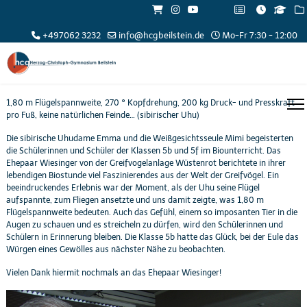
+497062 3232
info@hcgbeilstein.de
Mo-Fr 7:30 - 12:00
1,80 m Flügelspannweite, 270 ° Kopfdrehung, 200 kg Druck- und Presskraft
pro Fuß, keine natürlichen Feinde… (sibirischer Uhu)
Die sibirische Uhudame Emma und die Weißgesichtsseule Mimi begeisterten
die Schülerinnen und Schüler der Klassen 5b und 5f im Biounterricht. Das
Ehepaar Wiesinger von der Greifvogelanlage Wüstenrot berichtete in ihrer
lebendigen Biostunde viel Faszinierendes aus der Welt der Greifvögel. Ein
beeindruckendes Erlebnis war der Moment, als der Uhu seine Flügel
aufspannte, zum Fliegen ansetzte und uns damit zeigte, was 1,80 m
Flügelspannweite bedeuten. Auch das Gefühl, einem so imposanten Tier in die
Augen zu schauen und es streicheln zu dürfen, wird den Schülerinnen und
Schülern in Erinnerung bleiben. Die Klasse 5b hatte das Glück, bei der Eule das
Würgen eines Gewölles aus nächster Nähe zu beobachten.
Vielen Dank hiermit nochmals an das Ehepaar Wiesinger!