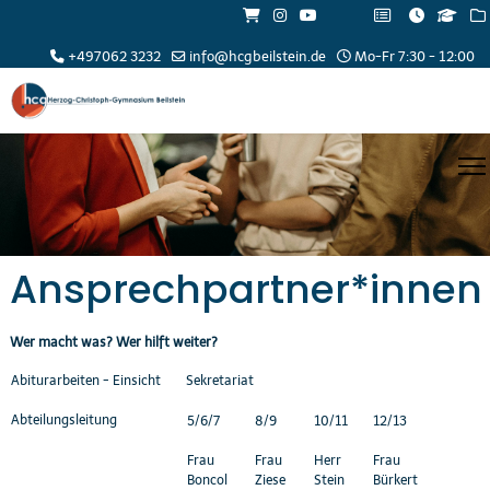
+497062 3232
info@hcgbeilstein.de
Mo-Fr 7:30 - 12:00
Ansprechpartner*innen
Wer macht was? Wer hilft weiter?
Abiturarbeiten - Einsicht
Sekretariat
Abteilungsleitung
5/6/7
8/9
10/11
12/13
Frau
Frau
Herr
Frau
Boncol
Ziese
Stein
Bürkert