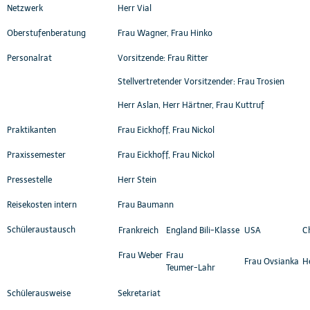
Netzwerk
Herr Vial
Oberstufenberatung
Frau Wagner, Frau Hinko
Personalrat
Vorsitzende: Frau Ritter
Stellvertretender Vorsitzender: Frau Trosien
Herr Aslan, Herr Härtner, Frau Kuttruf
Praktikanten
Frau Eickhoff, Frau Nickol
Praxissemester
Frau Eickhoff, Frau Nickol
Pressestelle
Herr Stein
Reisekosten intern
Frau Baumann
Schüleraustausch
Frankreich
England Bili-Klasse
USA
C
Frau Weber
Frau
Frau Ovsianka
H
Teumer-Lahr
Schülerausweise
Sekretariat