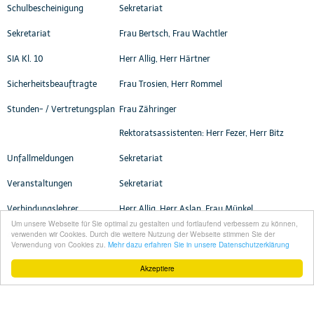
Schulbescheinigung
Sekretariat
Sekretariat
Frau Bertsch, Frau Wachtler
SIA Kl. 10
Herr Allig, Herr Härtner
Sicherheitsbeauftragte
Frau Trosien, Herr Rommel
Stunden- / Vertretungsplan
Frau Zähringer
Rektoratsassistenten: Herr Fezer, Herr Bitz
Unfallmeldungen
Sekretariat
Veranstaltungen
Sekretariat
Verbindungslehrer
Herr Allig, Herr Aslan, Frau Münkel
Um unsere Webseite für Sie optimal zu gestalten und fortlaufend verbessern zu können,
verwenden wir Cookies. Durch die weitere Nutzung der Webseite stimmen Sie der
Zeugniskopien
Sekretariat
Verwendung von Cookies zu.
Mehr dazu erfahren Sie in unsere Datenschutzerklärung
Akzeptiere
© 2026 Herzog-Christoph-Gymnasium Beilstein
Impressum
|
Datenschutz