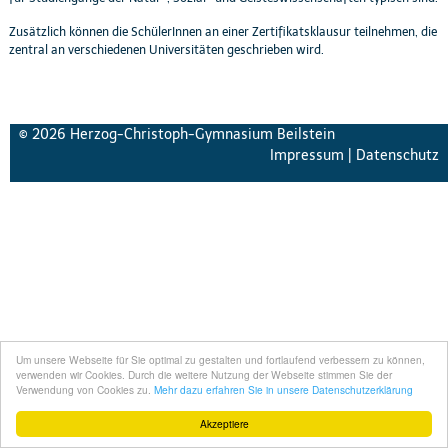
Zusätzlich können die SchülerInnen an einer Zertifikatsklausur teilnehmen, die
zentral an verschiedenen Universitäten geschrieben wird.
© 2026 Herzog-Christoph-Gymnasium Beilstein
Impressum
|
Datenschutz
Um unsere Webseite für Sie optimal zu gestalten und fortlaufend verbessern zu können,
verwenden wir Cookies. Durch die weitere Nutzung der Webseite stimmen Sie der
Verwendung von Cookies zu.
Mehr dazu erfahren Sie in unsere Datenschutzerklärung
Akzeptiere