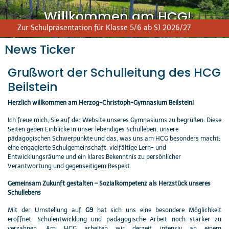
Willkommen am HCG!
Zur Schulpräsentation für Klasse 5/6 ab SJ 2026/27
News Ticker
Grußwort der Schulleitung des HCG
Beilstein
Herzlich willkommen am Herzog-Christoph-Gymnasium Beilstein!
Ich freue mich, Sie auf der Website unseres Gymnasiums zu begrüßen. Diese
Seiten geben Einblicke in unser lebendiges Schulleben, unsere
pädagogischen Schwerpunkte und das, was uns am HCG besonders macht:
eine engagierte Schulgemeinschaft, vielfältige Lern- und
Entwicklungsräume und ein klares Bekenntnis zu persönlicher
Verantwortung und gegenseitigem Respekt.
Gemeinsam Zukunft gestalten – Sozialkompetenz als Herzstück unseres
Schullebens
Mit der Umstellung auf
G9
hat sich uns eine besondere Möglichkeit
eröffnet, Schulentwicklung und pädagogische Arbeit noch stärker zu
verzahnen. Am HCG arbeiten wir derzeit intensiv an einem