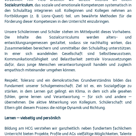
Sozialcurriculum
, das soziale und emotionale Kompetenzen systematisch in
den Schulalltag integrieren soll. Kolleginnen und Kollegen nehmen an
Fortbildungen (z. B. Lions-Quest) teil, um bewährte Methoden für die
Förderung dieser Kompetenzen in den Unterricht einzubringen.
Unsere Schülerinnen und Schüler stehen im Mittelpunkt dieses Vorhabens.
Die Inhalte des Sozialcurriculums werden alters- und
entwicklungsangemessen gestaltet, sodass sie nachhaltig wirken, das
Zusammenleben bereichern und unmittelbar den Schulalltag unterstützen.
In einer sich wandelnden Gesellschaft sind Selbstbewusstsein,
Kommunikationsfähigkeit und Belastbarkeit zentrale Voraussetzungen
dafür, dass junge Menschen verantwortungsvoll handeln und zugleich
empathisch miteinander umgehen können.
Respekt, Toleranz und ein demokratisches Grundverständnis bilden das
Fundament unserer Schulgemeinschaft. Ziel ist es, ein Sozialgefüge zu
stärken, in dem Lernen gut gelingt: ein Klima, in dem sich alle gesehen
fühlen, gerne lernen und Verantwortung — für sich und andere —
übernehmen. Die aktive Mitwirkung von Kollegium, Schülerschaft und
Eltern gibt diesem Prozess die nötige Dynamik und Richtung.
Lernen — vielseitig und persönlich
Bildung am HCG verstehen wir ganzheitlich: neben fundiertem fachlichem
Unterricht bieten Projekte, Profile und AGs vielfältige Möglichkeiten, Talente