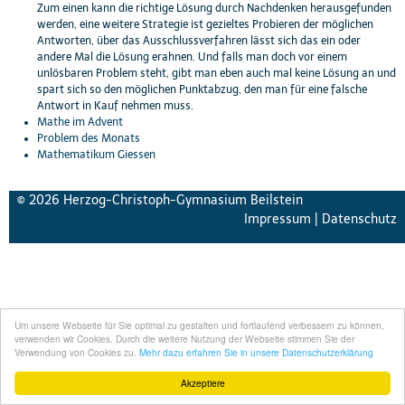
Zum einen kann die richtige Lösung durch Nachdenken herausgefunden
werden, eine weitere Strategie ist gezieltes Probieren der möglichen
Antworten, über das Ausschlussverfahren lässt sich das ein oder
andere Mal die Lösung erahnen. Und falls man doch vor einem
unlösbaren Problem steht, gibt man eben auch mal keine Lösung an und
spart sich so den möglichen Punktabzug, den man für eine falsche
Antwort in Kauf nehmen muss.
Mathe im Advent
Problem des Monats
Mathematikum Giessen
© 2026 Herzog-Christoph-Gymnasium Beilstein
Impressum
|
Datenschutz
Um unsere Webseite für Sie optimal zu gestalten und fortlaufend verbessern zu können,
verwenden wir Cookies. Durch die weitere Nutzung der Webseite stimmen Sie der
Verwendung von Cookies zu.
Mehr dazu erfahren Sie in unsere Datenschutzerklärung
Akzeptiere