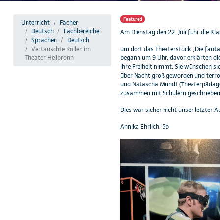
Featured
Unterricht
Fächer
Deutsch
Fachbereiche
Am Dienstag den 22. Juli fuhr die K
Sprachen
Deutsch
Vertauschte Rollen im
um dort das Theaterstück „Die fanta
Theater Heilbronn
begann um 9 Uhr, davor erklärten die
ihre Freiheit nimmt. Sie wünschen si
über Nacht groß geworden und terrori
und Natascha Mundt (Theaterpädagogin
zusammen mit Schülern geschrieben w
Dies war sicher nicht unser letzter A
Annika Ehrlich, 5b