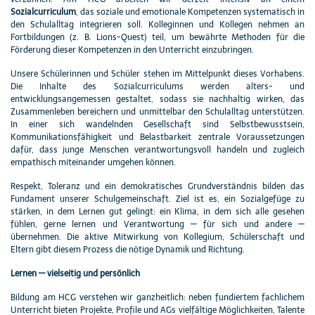
Sozialcurriculum
, das soziale und emotionale Kompetenzen systematisch in
den Schulalltag integrieren soll. Kolleginnen und Kollegen nehmen an
Fortbildungen (z. B. Lions-Quest) teil, um bewährte Methoden für die
Förderung dieser Kompetenzen in den Unterricht einzubringen.
Unsere Schülerinnen und Schüler stehen im Mittelpunkt dieses Vorhabens.
Die Inhalte des Sozialcurriculums werden alters- und
entwicklungsangemessen gestaltet, sodass sie nachhaltig wirken, das
Zusammenleben bereichern und unmittelbar den Schulalltag unterstützen.
In einer sich wandelnden Gesellschaft sind Selbstbewusstsein,
Kommunikationsfähigkeit und Belastbarkeit zentrale Voraussetzungen
dafür, dass junge Menschen verantwortungsvoll handeln und zugleich
empathisch miteinander umgehen können.
Respekt, Toleranz und ein demokratisches Grundverständnis bilden das
Fundament unserer Schulgemeinschaft. Ziel ist es, ein Sozialgefüge zu
stärken, in dem Lernen gut gelingt: ein Klima, in dem sich alle gesehen
fühlen, gerne lernen und Verantwortung — für sich und andere —
übernehmen. Die aktive Mitwirkung von Kollegium, Schülerschaft und
Eltern gibt diesem Prozess die nötige Dynamik und Richtung.
Lernen — vielseitig und persönlich
Bildung am HCG verstehen wir ganzheitlich: neben fundiertem fachlichem
Unterricht bieten Projekte, Profile und AGs vielfältige Möglichkeiten, Talente