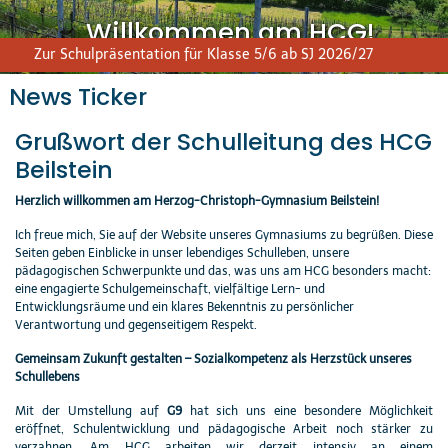
Willkommen am HCG!
Zur Schulpräsentation für Klasse 5/6 ab SJ 2026/27
News Ticker
Grußwort der Schulleitung des HCG
Beilstein
Herzlich willkommen am Herzog-Christoph-Gymnasium Beilstein!
Ich freue mich, Sie auf der Website unseres Gymnasiums zu begrüßen. Diese
Seiten geben Einblicke in unser lebendiges Schulleben, unsere
pädagogischen Schwerpunkte und das, was uns am HCG besonders macht:
eine engagierte Schulgemeinschaft, vielfältige Lern- und
Entwicklungsräume und ein klares Bekenntnis zu persönlicher
Verantwortung und gegenseitigem Respekt.
Gemeinsam Zukunft gestalten – Sozialkompetenz als Herzstück unseres
Schullebens
Mit der Umstellung auf
G9
hat sich uns eine besondere Möglichkeit
eröffnet, Schulentwicklung und pädagogische Arbeit noch stärker zu
verzahnen. Am HCG arbeiten wir derzeit intensiv an einem