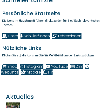
Schneller zum Ziel
Persönliche Startseite
Die Icons im
Hauptmenü
führen direkt zu den für Sie / Euch relevantesten
Themen.
Eltern
Schüler*innen
Lehrer*innen
Nützliche Links
Klicken Sie auf die Icons im
oberen Menüband
um den Links zu folgen.
Shop
Instagram
YouTube
DSB
WebUntis
Moodle
Filr
Aktuelles