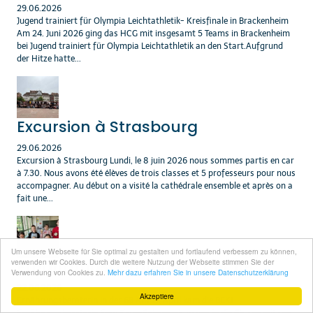
29.06.2026
Jugend trainiert für Olympia Leichtathletik- Kreisfinale in Brackenheim
Am 24. Juni 2026 ging das HCG mit insgesamt 5 Teams in Brackenheim
bei Jugend trainiert für Olympia Leichtathletik an den Start.Aufgrund
der Hitze hatte...
Excursion à Strasbourg
29.06.2026
Excursion à Strasbourg Lundi, le 8 juin 2026 nous sommes partis en car
à 7.30. Nous avons été élèves de trois classes et 5 professeurs pour nous
accompagner. Au début on a visité la cathédrale ensemble et après on a
fait une...
Um unsere Webseite für Sie optimal zu gestalten und fortlaufend verbessern zu können,
Ernährungsberaterin in der 6B
verwenden wir Cookies. Durch die weitere Nutzung der Webseite stimmen Sie der
Verwendung von Cookies zu.
Mehr dazu erfahren Sie in unsere Datenschutzerklärung
22.06.2026
Akzeptiere
Ernährungsberaterin in der 6B Am 17. April kam die BEKI-