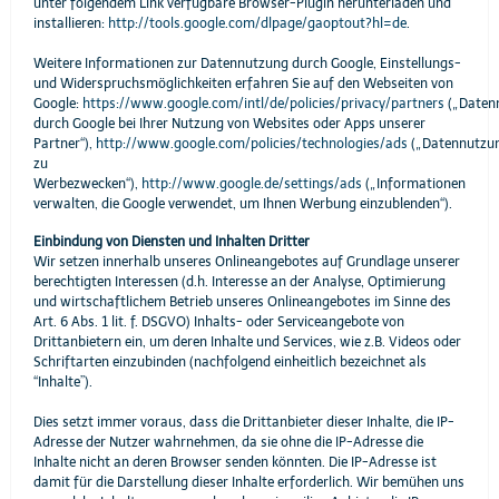
unter folgendem Link verfügbare Browser-Plugin herunterladen und
installieren:
http://tools.google.com/dlpage/gaoptout?hl=de
.
Weitere Informationen zur Datennutzung durch Google, Einstellungs-
und Widerspruchsmöglichkeiten erfahren Sie auf den Webseiten von
Google:
https://www.google.com/intl/de/policies/privacy/partners
(„Daten
durch Google bei Ihrer Nutzung von Websites oder Apps unserer
Partner“),
http://www.google.com/policies/technologies/ads
(„Datennutzu
zu
Werbezwecken“),
http://www.google.de/settings/ads
(„Informationen
verwalten, die Google verwendet, um Ihnen Werbung einzublenden“).
Einbindung von Diensten und Inhalten Dritter
Wir setzen innerhalb unseres Onlineangebotes auf Grundlage unserer
berechtigten Interessen (d.h. Interesse an der Analyse, Optimierung
und wirtschaftlichem Betrieb unseres Onlineangebotes im Sinne des
Art. 6 Abs. 1 lit. f. DSGVO) Inhalts- oder Serviceangebote von
Drittanbietern ein, um deren Inhalte und Services, wie z.B. Videos oder
Schriftarten einzubinden (nachfolgend einheitlich bezeichnet als
“Inhalte”).
Dies setzt immer voraus, dass die Drittanbieter dieser Inhalte, die IP-
Adresse der Nutzer wahrnehmen, da sie ohne die IP-Adresse die
Inhalte nicht an deren Browser senden könnten. Die IP-Adresse ist
damit für die Darstellung dieser Inhalte erforderlich. Wir bemühen uns