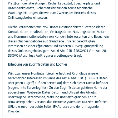
Plattformdienstleistungen, Rechenkapazität, Speicherplatz und
Datenbankdienste, Sicherheitsleistungen sowie technische
Wartungsleistungen, die wir zum Zwecke des Betriebs dieses
Onlineangebotes einsetzen.
Hierbei verarbeiten wir, bzw. unser Hostinganbieter Bestandsdaten,
Kontaktdaten, Inhaltsdaten, Vertragsdaten, Nutzungsdaten, Meta-
und Kommunikationsdaten von Kunden, Interessenten und Besuchern
dieses Onlineangebotes auf Grundlage unserer berechtigten
Interessen an einer effizienten und sicheren Zurverfügungstellung
dieses Onlineangebotes gem. Art. 6 Abs. 1 lit. f DSGVO i.V.m. Art. 28
DSGVO (Abschluss Auftragsverarbeitungsvertrag).
Erhebung von Zugriffsdaten und Logfiles
Wir, bzw. unser Hostinganbieter, erhebt auf Grundlage unserer
berechtigten Interessen im Sinne des Art. 6 Abs. 1 lit. f. DSGVO Daten
über jeden Zugriff auf den Server, auf dem sich dieser Dienst befindet
(sogenannte Serverlogfiles). Zu den Zugriffsdaten gehören Name der
abgerufenen Webseite, Datei, Datum und Uhrzeit des Abrufs,
übertragene Datenmenge, Meldung über erfolgreichen Abruf,
Browsertyp nebst Version, das Betriebssystem des Nutzers, Referrer
URL (die zuvor besuchte Seite), IP-Adresse und der anfragende
Provider.