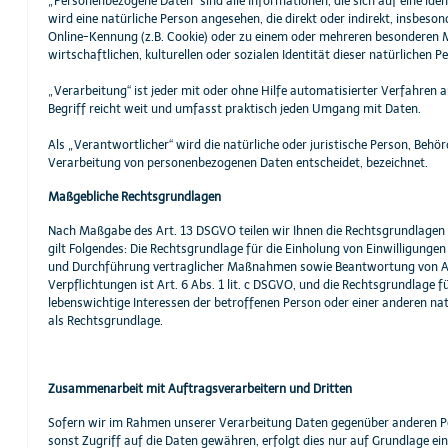
„Personenbezogene Daten“ sind alle Informationen, die sich auf eine ident
wird eine natürliche Person angesehen, die direkt oder indirekt, insbe
Online-Kennung (z.B. Cookie) oder zu einem oder mehreren besonderen Me
wirtschaftlichen, kulturellen oder sozialen Identität dieser natürlichen P
„Verarbeitung“ ist jeder mit oder ohne Hilfe automatisierter Verfahr
Begriff reicht weit und umfasst praktisch jeden Umgang mit Daten.
Als „Verantwortlicher“ wird die natürliche oder juristische Person, Behö
Verarbeitung von personenbezogenen Daten entscheidet, bezeichnet.
Maßgebliche Rechtsgrundlagen
Nach Maßgabe des Art. 13 DSGVO teilen wir Ihnen die Rechtsgrundlagen 
gilt Folgendes: Die Rechtsgrundlage für die Einholung von Einwilligungen 
und Durchführung vertraglicher Maßnahmen sowie Beantwortung von Anfrag
Verpflichtungen ist Art. 6 Abs. 1 lit. c DSGVO, und die Rechtsgrundlage f
lebenswichtige Interessen der betroffenen Person oder einer anderen nat
als Rechtsgrundlage.
Zusammenarbeit mit Auftragsverarbeitern und Dritten
Sofern wir im Rahmen unserer Verarbeitung Daten gegenüber anderen Per
sonst Zugriff auf die Daten gewähren, erfolgt dies nur auf Grundlage ein