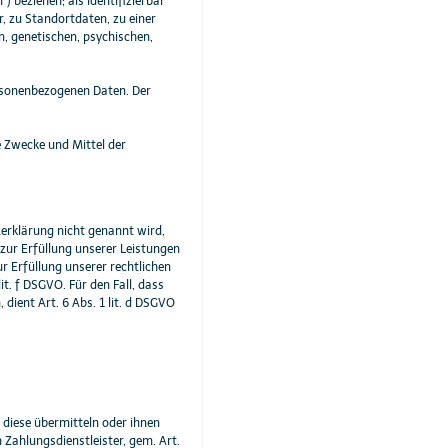
) beziehen; als identifizierbar
, zu Standortdaten, zu einer
, genetischen, psychischen,
rsonenbezogenen Daten. Der
e Zwecke und Mittel der
erklärung nicht genannt wird,
g zur Erfüllung unserer Leistungen
r Erfüllung unserer rechtlichen
it. f DSGVO. Für den Fall, dass
dient Art. 6 Abs. 1 lit. d DSGVO
diese übermitteln oder ihnen
 Zahlungsdienstleister, gem. Art.