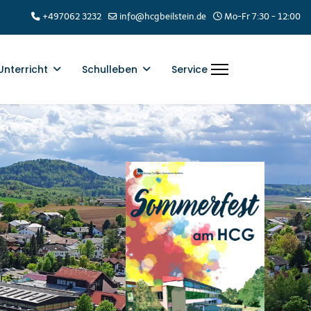
+497062 3232
info@hcgbeilstein.de
Mo-Fr 7:30 - 12:00
Unterricht
Schulleben
Service