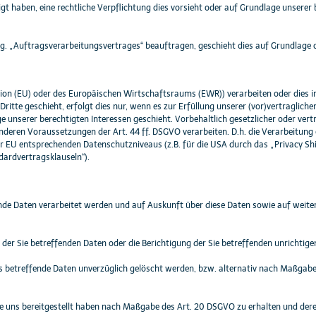
lligt haben, eine rechtliche Verpflichtung dies vorsieht oder auf Grundlage unserer 
og. „Auftragsverarbeitungsvertrages“ beauftragen, geschieht dies auf Grundlage
 Union (EU) oder des Europäischen Wirtschaftsraums (EWR)) verarbeiten oder die
itte geschieht, erfolgt dies nur, wenn es zur Erfüllung unserer (vor)vertraglichen
e unserer berechtigten Interessen geschieht. Vorbehaltlich gesetzlicher oder vertr
nderen Voraussetzungen der Art. 44 ff. DSGVO verarbeiten. D.h. die Verarbeitung 
er EU entsprechenden Datenschutzniveaus (z.B. für die USA durch das „Privacy Shie
dardvertragsklauseln“).
ende Daten verarbeitet werden und auf Auskunft über diese Daten sowie auf weite
der Sie betreffenden Daten oder die Berichtigung der Sie betreffenden unrichtige
 betreffende Daten unverzüglich gelöscht werden, bzw. alternativ nach Maßgabe
 Sie uns bereitgestellt haben nach Maßgabe des Art. 20 DSGVO zu erhalten und de