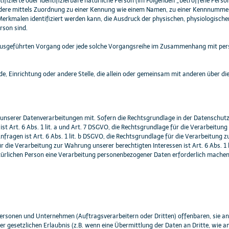
ifizierte oder identifizierbare natürliche Person (im Folgenden „betroffene Person“
sondere mittels Zuordnung zu einer Kennung wie einem Namen, zu einer Kennnummer
rkmalen identifiziert werden kann, die Ausdruck der physischen, physiologischen
erson sind.
en ausgeführten Vorgang oder jede solche Vorgangsreihe im Zusammenhang mit pe
rde, Einrichtung oder andere Stelle, die allein oder gemeinsam mit anderen über di
unserer Datenverarbeitungen mit. Sofern die Rechtsgrundlage in der Datenschutz
ist Art. 6 Abs. 1 lit. a und Art. 7 DSGVO, die Rechtsgrundlage für die Verarbeitun
en ist Art. 6 Abs. 1 lit. b DSGVO, die Rechtsgrundlage für die Verarbeitung zu
ür die Verarbeitung zur Wahrung unserer berechtigten Interessen ist Art. 6 Abs. 1 l
ürlichen Person eine Verarbeitung personenbezogener Daten erforderlich machen, 
sonen und Unternehmen (Auftragsverarbeitern oder Dritten) offenbaren, sie an 
er gesetzlichen Erlaubnis (z.B. wenn eine Übermittlung der Daten an Dritte, wie an