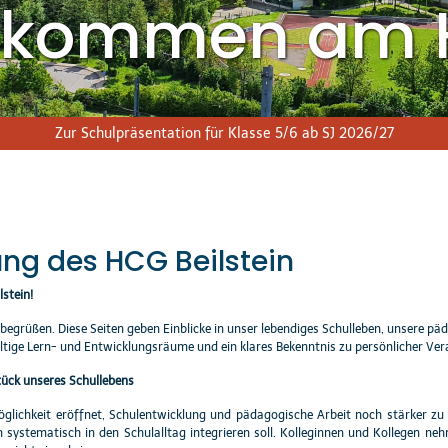
llkommen am 
Zur Schulpräsentation für Klasse 5/6 ab SJ 2026/27
ung des HCG Beilstein
stein!
 begrüßen. Diese Seiten geben Einblicke in unser lebendiges Schulleben, unsere
ältige Lern- und Entwicklungsräume und ein klares Bekenntnis zu persönlicher V
ück unseres Schullebens
glichkeit eröffnet, Schulentwicklung und pädagogische Arbeit noch stärker zu
systematisch in den Schulalltag integrieren soll. Kolleginnen und Kollegen neh