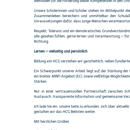
Methoden für die Förderung dieser Kompetenzen in den Unte
Unsere Schülerinnen und Schüler stehen im Mittelpunkt die
Zusammenleben bereichern und unmittelbar den Schulallt
Voraussetzungen dafür, dass junge Menschen verantwortun
Respekt, Toleranz und ein demokratisches Grundverständnis 
alle gesehen fühlen, gerne lernen und Verantwortung — für
Richtung.
Lernen — vielseitig und persönlich
Bildung am HCG verstehen wir ganzheitlich: neben fundiertem
Ein Schwerpunkt unserer Arbeit liegt auf der Stärkung der
ein breites MINT-Angebot (EC) sowie vielfältige Möglichkei
Stärken.
Nur in einer vertrauensvollen Partnerschaft zwischen Sc
Austausch, transparente Information und gemeinsame Veran
Ich lade Sie ein, unsere Seite zu erkunden, sich über aktue
gestalten wir das HCG Beilstein weiter.
Mit herzlichen Grüßen