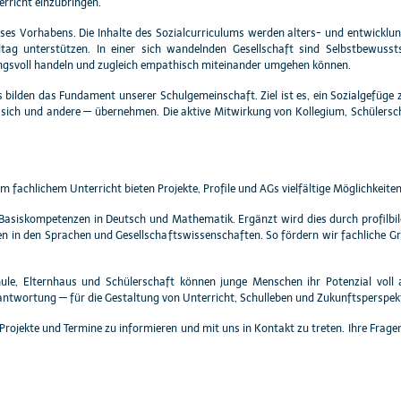
rricht einzubringen.
ses Vorhabens. Die Inhalte des Sozialcurriculums werden alters- und entwicklu
ag unterstützen. In einer sich wandelnden Gesellschaft sind Selbstbewussts
gsvoll handeln und zugleich empathisch miteinander umgehen können.
bilden das Fundament unserer Schulgemeinschaft. Ziel ist es, ein Sozialgefüge zu
 sich und andere — übernehmen. Die aktive Mitwirkung von Kollegium, Schülersc
 fachlichem Unterricht bieten Projekte, Profile und AGs vielfältige Möglichkeiten
 Basiskompetenzen in Deutsch und Mathematik. Ergänzt wird dies durch profilbild
ten in den Sprachen und Gesellschaftswissenschaften. So fördern wir fachliche Gr
hule, Elternhaus und Schülerschaft können junge Menschen ihr Potenzial vol
twortung — für die Gestaltung von Unterricht, Schulleben und Zukunftsperspekt
lle Projekte und Termine zu informieren und mit uns in Kontakt zu treten. Ihre 