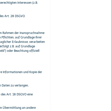
berechtigten Interessen (z.B.
 des Art. 28 DSGVO.
s im Rahmen der Inanspruchnahme
 Pflichten, auf Grundlage Ihrer
aglicher Erlaubnisse, verarbeiten
erfolgt z.B. auf Grundlage
ld“) oder Beachtung offiziell
re Informationen und Kopie der
n Daten zu verlangen.
 des Art. 18 DSGVO eine
ren Übermittlung an andere